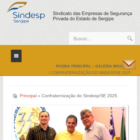
PAGINA PRINCIPAL
/
GALERIA IMAGENS
/
CONFRATERNIZAÇÃO DO SINDESP/SE 2025
Home
Sindicato
Principal
» Confraternização do Sindesp/SE 2025
Diretoria
Sindicalize
Eventos