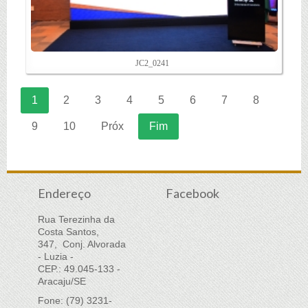
JC2_0241
1
2
3
4
5
6
7
8
9
10
Próx
Fim
Endereço
Facebook
Rua Terezinha da
Costa Santos,
347, Conj. Alvorada
- Luzia -
CEP.: 49.045-133 -
Aracaju/SE
Fone: (79) 3231-