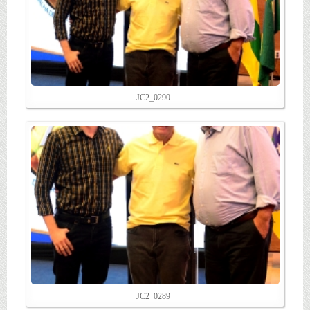
Notícias
Vídeos
Galeria Imagens
Contato
JC2_0290
JC2_0289