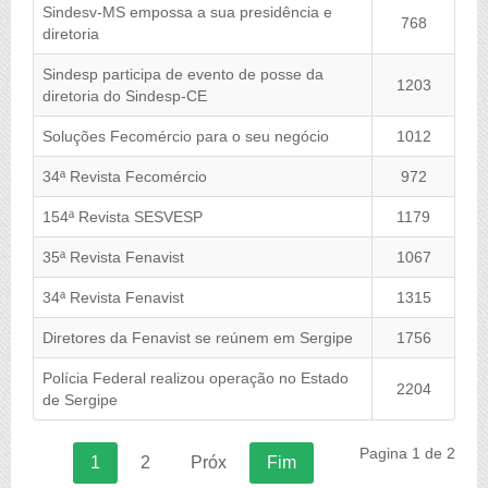
Sindesv-MS empossa a sua presidência e
Notícias
768
diretoria
Vídeos
Sindesp participa de evento de posse da
1203
diretoria do Sindesp-CE
Galeria Imagens
Soluções Fecomércio para o seu negócio
1012
Contato
34ª Revista Fecomércio
972
154ª Revista SESVESP
1179
35ª Revista Fenavist
1067
34ª Revista Fenavist
1315
Diretores da Fenavist se reúnem em Sergipe
1756
Polícia Federal realizou operação no Estado
2204
de Sergipe
Pagina 1 de 2
1
2
Próx
Fim