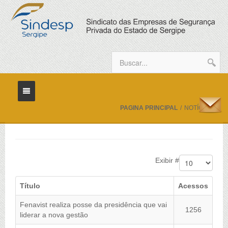
PAGINA PRINCIPAL
/
NOTÍCIAS
Home
Sindicato
Exibir #
Diretoria
Título
Acessos
Sindicalize
Fenavist realiza posse da presidência que vai
1256
Eventos
liderar a nova gestão