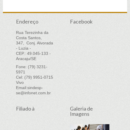
Endereço
Facebook
Rua Terezinha da
Costa Santos,
347, Conj. Alvorada
- Luzia -
CEP.: 49.045-133 -
Aracaju/SE
Fone: (79) 3231-
5971
Cel: (79) 9951-0715
Vivo
Email:
sindesp-
se@infonet.com.br
Filiado à
Galeria de
Imagens